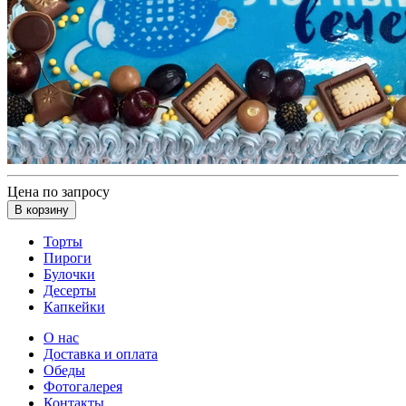
Цена по запросу
В корзину
Торты
Пироги
Булочки
Десерты
Капкейки
О нас
Доставка и оплата
Обеды
Фотогалерея
Контакты